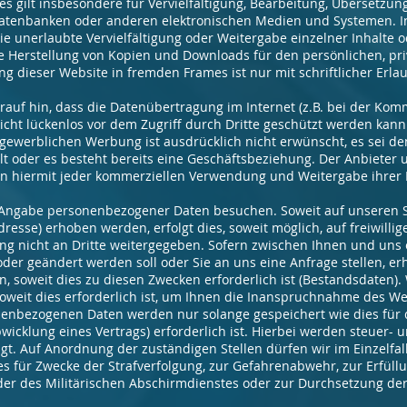
es gilt insbesondere für Vervielfältigung, Bearbeitung, Übersetzun
atenbanken oder anderen elektronischen Medien und Systemen. In
ie unerlaubte Vervielfältigung oder Weitergabe einzelner Inhalte od
die Herstellung von Kopien und Downloads für den persönlichen, p
ng dieser Website in fremden Frames ist nur mit schriftlicher Erlau
rauf hin, dass die Datenübertragung im Internet (z.B. bei der Kom
icht lückenlos vor dem Zugriff durch Dritte geschützt werden kan
ewerblichen Werbung ist ausdrücklich nicht erwünscht, es sei de
eilt oder es besteht bereits eine Geschäftsbeziehung. Der Anbieter 
 hiermit jeder kommerziellen Verwendung und Weitergabe ihrer 
 Angabe personenbezogener Daten besuchen. Soweit auf unseren 
resse) erhoben werden, erfolgt dies, soweit möglich, auf freiwilli
g nicht an Dritte weitergegeben. Sofern zwischen Ihnen und uns e
 oder geändert werden soll oder Sie an uns eine Anfrage stellen, 
 soweit dies zu diesen Zwecken erforderlich ist (Bestandsdaten).
weit dies erforderlich ist, um Ihnen die Inanspruchnahme des W
nenbezogenen Daten werden nur solange gespeichert wie dies für
wicklung eines Vertrags) erforderlich ist. Hierbei werden steuer- 
gt. Auf Anordnung der zuständigen Stellen dürfen wir im Einzelfal
ies für Zwecke der Strafverfolgung, zur Gefahrenabwehr, zur Erfül
er des Militärischen Abschirmdienstes oder zur Durchsetzung de