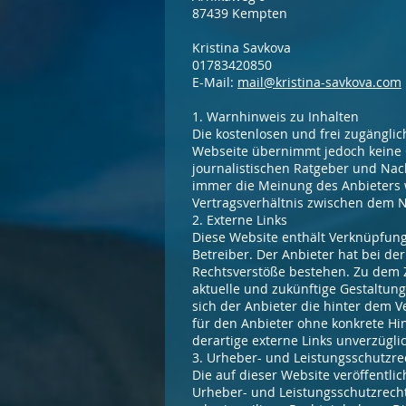
87439 Kempten
Kristina Savkova
01783420850
E-Mail:
mail@kristina-savkova.com
1. Warnhinweis zu Inhalten
Die kostenlosen und frei zugänglic
Webseite übernimmt jedoch keine Ge
journalistischen Ratgeber und Nac
immer die Meinung des Anbieters w
Vertragsverhältnis zwischen dem N
2. Externe Links
Diese Website enthält Verknüpfunge
Betreiber. Der Anbieter hat bei de
Rechtsverstöße bestehen. Zu dem Ze
aktuelle und zukünftige Gestaltung
sich der Anbieter die hinter dem V
für den Anbieter ohne konkrete Hi
derartige externe Links unverzüglic
3. Urheber- und Leistungsschutzre
Die auf dieser Website veröffentl
Urheber- und Leistungsschutzrecht