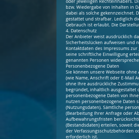
oder jeweiligen Rechteinhabers. Di
bzw. Wiedergabe von Inhalten in D
dabei als solche gekennzeichnet. D
gestattet und strafbar. Lediglich 
Gebrauch ist erlaubt. Die Darstellu
4. Datenschutz
Der Anbieter weist ausdrücklich da
Sicherheitslücken aufweisen und n
Kontaktdaten des Impressums zur g
seine schriftliche Einwilligung ert
genannten Personen widersprechen
Personenbezogene Daten
Sie können unsere Webseite ohne
(wie Name, Anschrift oder E-Mail Ad
ohne Ihre ausdrückliche Zustimmun
begründet, inhaltlich ausgestaltet
personenbezogene Daten von Ihnen,
nutzen personenbezogene Daten so
(Nutzungsdaten). Sämtliche perso
(Bearbeitung Ihrer Anfrage oder Ab
Aufbewahrungsfristen berücksichti
(Bestandsdaten) erteilen, soweit d
der Verfassungsschutzbehörden od
erforderlich ist.