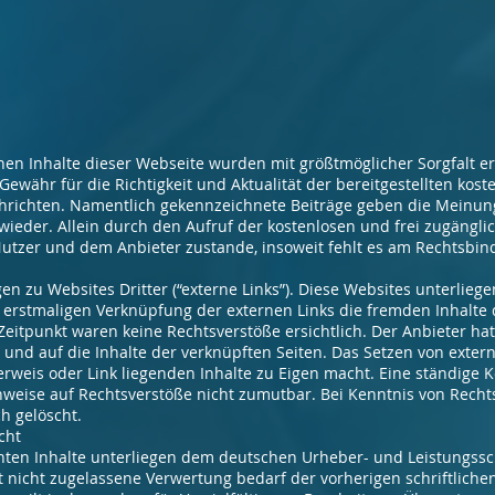
hen Inhalte dieser Webseite wurden mit größtmöglicher Sorgfalt ers
währ für die Richtigkeit und Aktualität der bereitgestellten kost
hrichten. Namentlich gekennzeichnete Beiträge geben die Meinung
ieder. Allein durch den Aufruf der kostenlosen und frei zugängli
utzer und dem Anbieter zustande, insoweit fehlt es am Rechtsbin
n zu Websites Dritter (“externe Links”). Diese Websites unterliege
r erstmaligen Verknüpfung der externen Links die fremden Inhalte 
itpunkt waren keine Rechtsverstöße ersichtlich. Der Anbieter hat k
 und auf die Inhalte der verknüpften Seiten. Das Setzen von extern
erweis oder Link liegenden Inhalte zu Eigen macht. Eine ständige Ko
nweise auf Rechtsverstöße nicht zumutbar. Bei Kenntnis von Rech
h gelöscht.
cht
ichten Inhalte unterliegen dem deutschen Urheber- und Leistungss
 nicht zugelassene Verwertung bedarf der vorherigen schriftlich