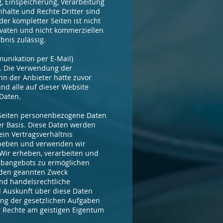
g, Einspeicherung, Verarbeitung
halte und Rechte Dritter sind
er kompletter Seiten ist nicht
rivaten und nicht kommerziellen
bnis zulässig.
munikation per E-Mail)
n. Die Verwendung der
nn der Anbieter hatte zuvor
und alle auf dieser Website
Daten.
Seiten personenbezogene Daten
ger Basis. Diese Daten werden
in Vertragsverhältnis
erheben und verwenden wir
 Wir erheben, verarbeiten und
ebangebots zu ermöglichen
 den geannten Zweck
und handelsrechtliche
l Auskunft über diese Daten
lung der gesetzlichen Aufgaben
r Rechte am geistigen Eigentum