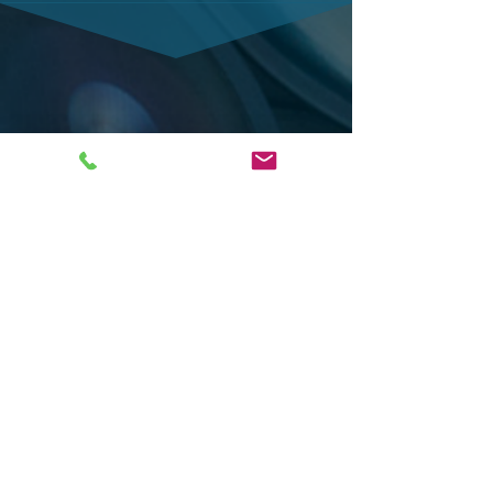
KONTAKT
mail@kristina-savkova.com
Tel:
01783420850
NAVIGATION
Startseite
Unsere Kurse
Kontakt
Impressum
Datenschutzerklärung